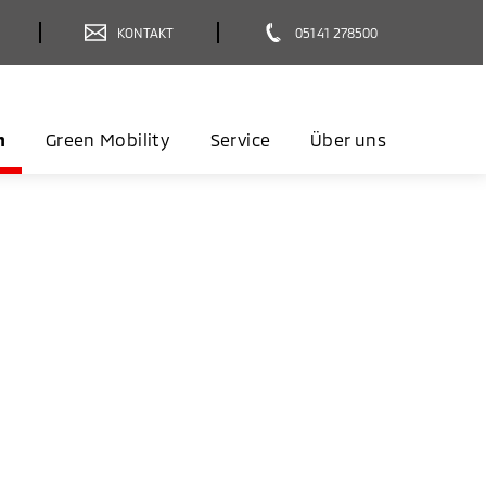
KONTAKT
05141 278500
n
Green Mobility
Service
Über uns