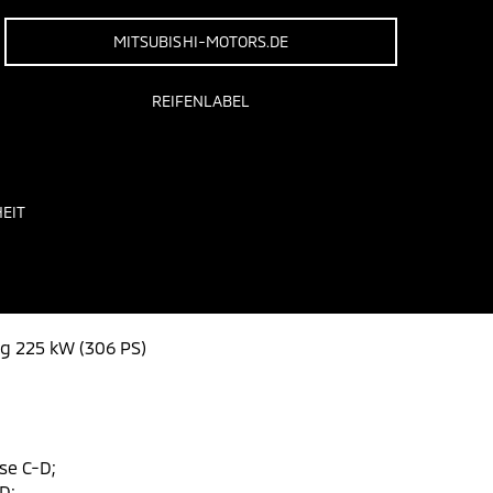
MITSUBISHI-MOTORS.DE
REIFENLABEL
EIT
ng 225 kW (306 PS)
se C-D;
D;