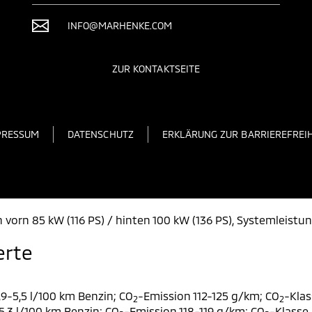
INFO@MARHENKE.COM
ZUR KONTAKTSEITE
PRESSUM
DATENSCHUTZ
ERKLÄRUNG ZUR BARRIEREFREIH
 vorn 85 kW (116 PS) / hinten 100 kW (136 PS), Systemleistu
erte
9-5,5 l/100 km Benzin; CO
-Emission 112-125 g/km; CO
-Klas
2
2
,3 l/100 km Benzin; CO
-Emission 118-119 g/km; CO
-Klasse 