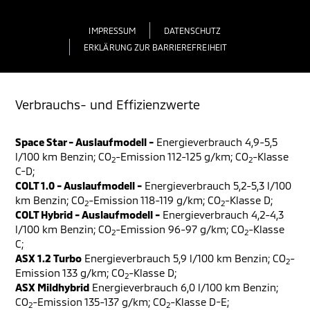
IMPRESSUM
DATENSCHUTZ
ERKLÄRUNG ZUR BARRIEREFREIHEIT
Verbrauchs- und Effizienzwerte
Space Star - Auslaufmodell -
Energieverbrauch 4,9-5,5
l/100 km Benzin; CO
-Emission 112-125 g/km; CO
-Klasse
2
2
C-D;
COLT 1.0 - Auslaufmodell -
Energieverbrauch 5,2-5,3 l/100
km Benzin; CO
-Emission 118-119 g/km; CO
-Klasse D;
2
2
COLT Hybrid - Auslaufmodell -
Energieverbrauch 4,2-4,3
l/100 km Benzin; CO
-Emission 96-97 g/km; CO
-Klasse
2
2
C;
ASX 1.2 Turbo
Energieverbrauch 5,9 l/100 km Benzin; CO
-
2
Emission 133 g/km; CO
-Klasse D;
2
ASX Mildhybrid
Energieverbrauch 6,0 l/100 km Benzin;
CO
-Emission 135-137 g/km; CO
-Klasse D-E;
2
2