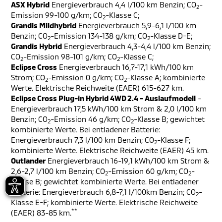
ASX Hybrid
Energieverbrauch 4,4 l/100 km Benzin; CO
-
2
Emission 99-100 g/km; CO
-Klasse C;
2
Grandis Mildhybrid
Energieverbrauch 5,9-6,1 l/100 km
Benzin; CO
-Emission 134-138 g/km; CO
-Klasse D-E;
2
2
Grandis Hybrid
Energieverbrauch 4,3-4,4 l/100 km Benzin;
CO
-Emission 98-101 g/km; CO
-Klasse C;
2
2
Eclipse Cross
Energieverbrauch 16,7-17,1 kWh/100 km
Strom; CO
-Emission 0 g/km; CO
-Klasse A; kombinierte
2
2
Werte. Elektrische Reichweite (EAER) 615-627 km.
Eclipse Cross Plug-in Hybrid 4WD 2.4 - Auslaufmodell
-
Energieverbrauch 17,5 kWh/100 km Strom & 2,0 l/100 km
Benzin; CO
-Emission 46 g/km; CO
-Klasse B; gewichtet
2
2
kombinierte Werte. Bei entladener Batterie:
Energieverbrauch 7,3 l/100 km Benzin; CO
-Klasse F;
2
kombinierte Werte. Elektrische Reichweite (EAER) 45 km.
Outlander
Energieverbrauch 16-19,1 kWh/100 km Strom &
2,6-2,7 l/100 km Benzin; CO
-Emission 60 g/km; CO
-
2
2
Klasse B; gewichtet kombinierte Werte. Bei entladener
Batterie: Energieverbrauch 6,8-7,1 l/100km Benzin; CO
-
2
Klasse E-F; kombinierte Werte. Elektrische Reichweite
**
(EAER) 83-85 km.